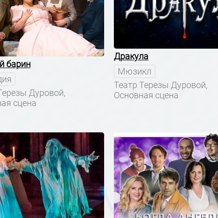
Дракула
й барин
Мюзикл
дия
Театр Терезы Дуровой,
Терезы Дуровой,
Основная сцена
ая сцена