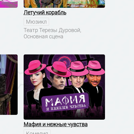
Летучий корабль
Мюзикл
Театр Терезы Дуровой,
Основная сцена
Мафия и нежные чувства
Комедия