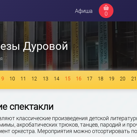
Афиша
0
резы Дуровой
я
9
10
11
12
13
14
15
16
17
18
19
20
21
е спектакли
вляют классические произведения детской литератур
мимы, акробатических трюков, танцев, пародий и пр
ент оркестра. Мероприятия можно отсортировать по 