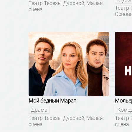
Театр Терезы Дуровой, Малая
Театр 
сцена
Основн
Мой бедный Марат
Мольер
Драма
Коме
Театр Терезы Дуровой, Малая
Театр 
сцена
сцена