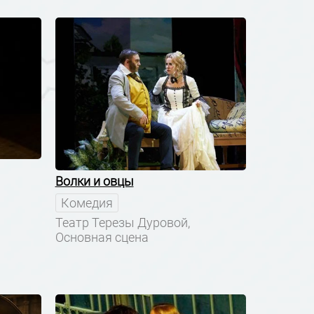
Волки и овцы
Комедия
Театр Терезы Дуровой,
Основная сцена