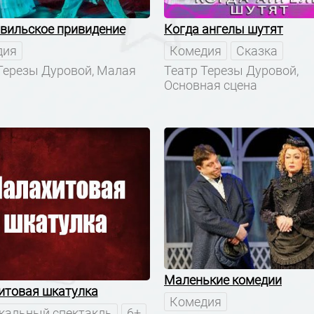
вильское привидение
Когда ангелы шутят
дия
Комедия
Сказка
Терезы Дуровой, Малая
Театр Терезы Дуровой,
Основная сцена
Маленькие комедии
итовая шкатулка
Комедия
альный спектакль
6+