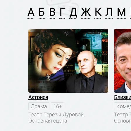
А
Б
В
Г
Д
Ж
К
Л
М
Актриса
Близки
Драма
16+
Коме
Театр Терезы Дуровой,
Театр 
Основная сцена
Основн