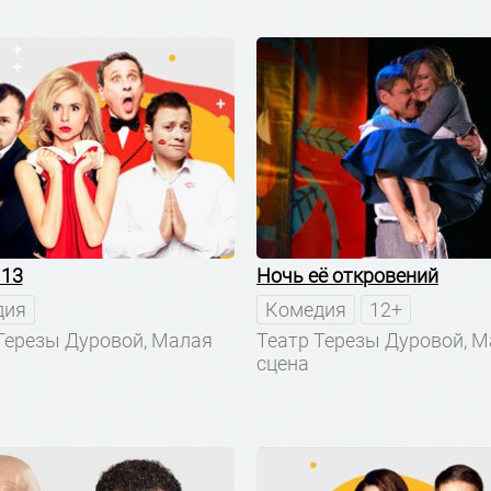
 13
Ночь её откровений
дия
Комедия
12+
Терезы Дуровой, Малая
Театр Терезы Дуровой, 
сцена