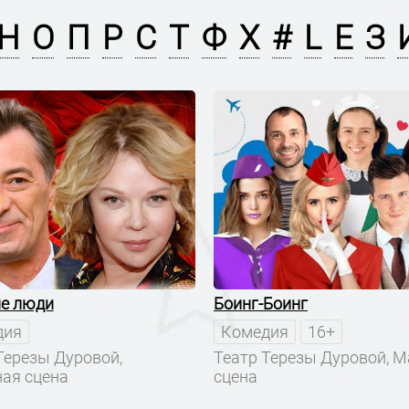
Н
О
П
Р
С
Т
Ф
Х
#
L
Е
З
е люди
Боинг-Боинг
дия
Комедия
16+
Терезы Дуровой,
Театр Терезы Дуровой, 
ая сцена
сцена