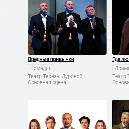
Вредные привычки
Где люб
Комедия
Драм
Театр Терезы Дуровой,
Театр 
Основная сцена
Основн