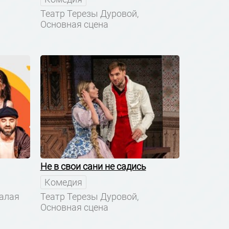
Театр Терезы Дуровой,
Основная сцена
Не в свои сани не садись
Комедия
Малая
Театр Терезы Дуровой,
Основная сцена