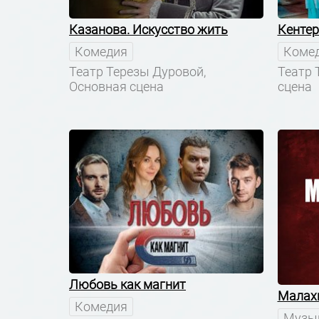
Казанова. Искусство жить
Кентер
Комедия
Коме
Театр Терезы Дуровой,
Театр 
Основная сцена
сцена
Любовь как магнит
Малах
Комедия
Музык