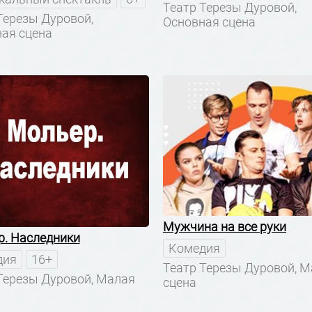
Театр Терезы Дуровой,
Терезы Дуровой,
Основная сцена
ая сцена
Мужчина на все руки
. Наследники
Комедия
дия
16+
Театр Терезы Дуровой, 
Терезы Дуровой, Малая
сцена