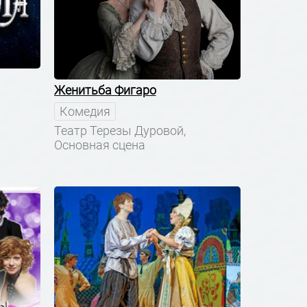
Женитьба Фигаро
Комедия
Театр Терезы Дуровой,
Основная сцена