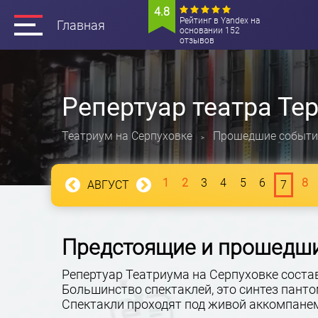
4.8
Рейтинг в Yandex на
Главная
основании 152
отзывов
Репертуар театра Те
Театриум на Серпуховке
Прошедшие событи
>
1
2
3
4
5
6
8
АВГУСТ
7
Предстоящие и прошедши
Репертуар Театриума на Серпуховке соста
Большинство спектаклей, это синтез панто
Спектакли проходят под живой аккомпанем