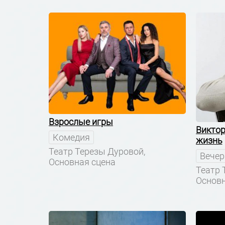
Взрослые игры
Виктор
Комедия
жизнь
Театр Терезы Дуровой,
Вечер
Основная сцена
Театр 
Основн