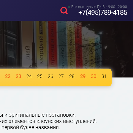
Без выходных: Пн-Вс: 9:00 - 20:00
+7(495)789-4185
22
23
24
25
26
27
28
29
30
31
ы и оригинальные постановки.
очих элементов клоунских выступлений.
первой букве названия.