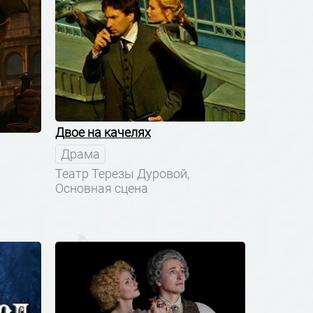
Двое на качелях
Драма
Театр Терезы Дуровой,
Основная сцена