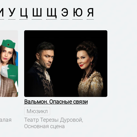
И
У
Ц
Ш
Щ
Э
Ю
Я
Вальмон. Опасные связи
Мюзикл
Малая
Театр Терезы Дуровой,
Основная сцена