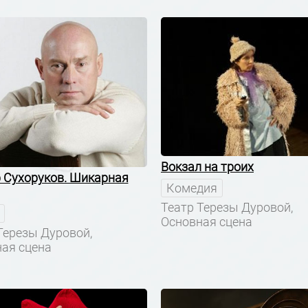
Вокзал на троих
 Сухоруков. Шикарная
Комедия
Театр Терезы Дуровой,
Основная сцена
Терезы Дуровой,
ая сцена