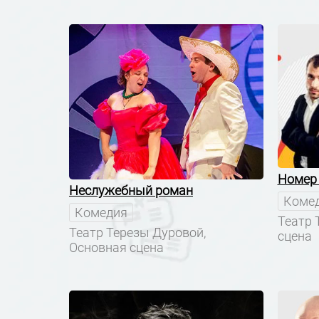
Номер
Неслужебный роман
Коме
Комедия
Театр 
Театр Терезы Дуровой,
сцена
Основная сцена