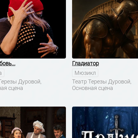
овь...
Гладиатор
а
Мюзикл
Терезы Дуровой,
Театр Терезы Дуровой,
ая сцена
Основная сцена