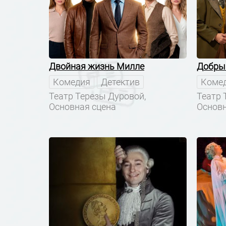
Двойная жизнь Милле
Добры
Комедия
Детектив
Коме
Театр Терезы Дуровой,
Театр 
Основная сцена
Основн