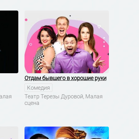
Отдам бывшего в хорошие руки
Комедия
Малая
Театр Терезы Дуровой, Малая
сцена