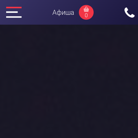
Афиша
0