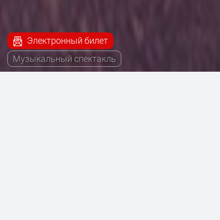
Электронный билет
Музыкальный спектакль
Продолжительность:
2 часа
Прошло, закончилось
Цена была от 400 Руб.
Где проходило:
Основная сцена,
Театр Терезы Дуровой