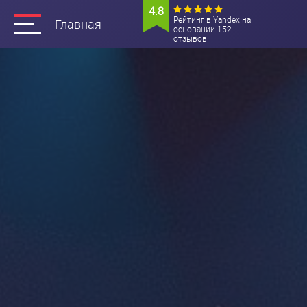
4.8
Рейтинг в Yandex на
Главная
основании 152
отзывов