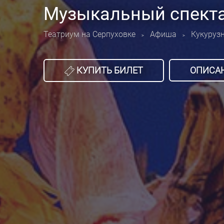
Музыкальный спекта
Театриум на Серпуховке
Афиша
Кукуруз
>
>
КУПИТЬ БИЛЕТ
ОПИСА