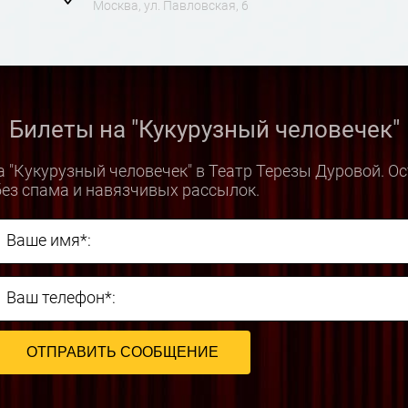
Москва, ул. Павловская, 6
Билеты на "Кукурузный человечек"
 "Кукурузный человечек" в Театр Терезы Дуровой. О
ез спама и навязчивых рассылок.
Ваше имя*:
Ваш телефон*: