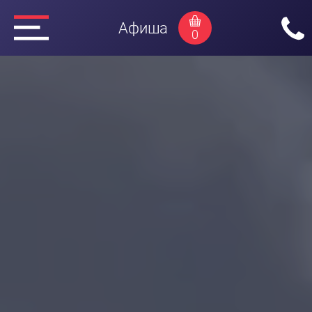
Афиша
0