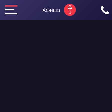
Афиша
0