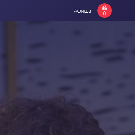
Афиша
0