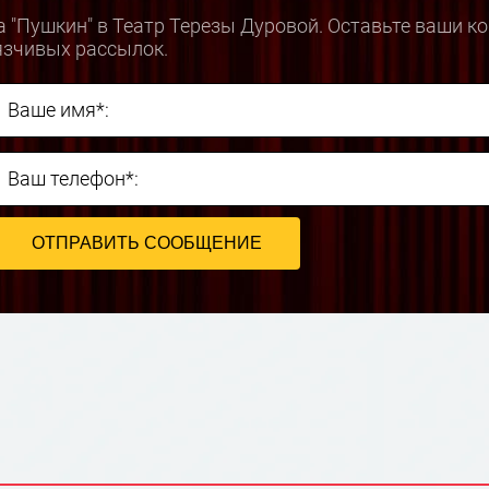
 "Пушкин" в Театр Терезы Дуровой. Оставьте ваши к
язчивых рассылок.
Ваше имя*:
Ваш телефон*: