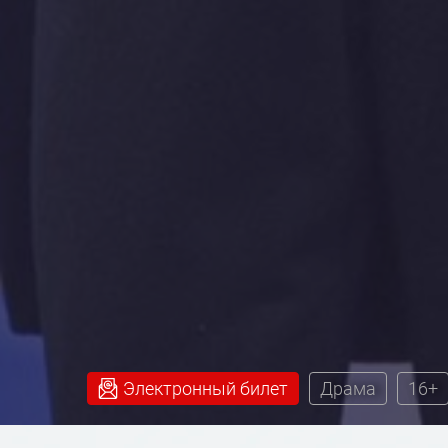
Электронный билет
Драма
16+