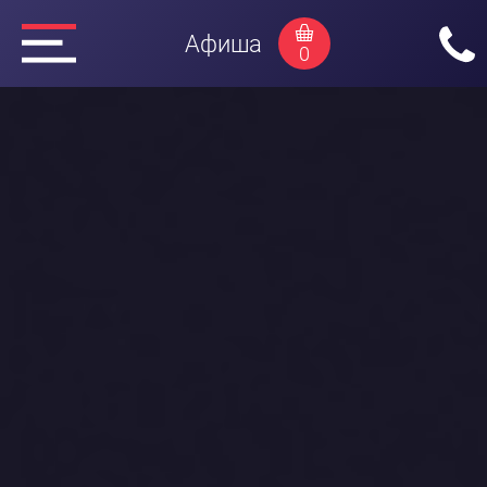
Афиша
0