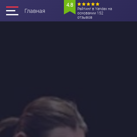
4.8
Рейтинг в Yandex на
Главная
основании 152
отзывов