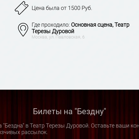
Цена была от 1500 Руб.
Где проходило:
Основная сцена, Театр
Терезы Дуровой
Москва, ул. Павловская, 6
Билеты на "Бездну"
 "Бездна" в Театр Терезы Дуровой. Оставьте ваши к
язчивых рассылок.