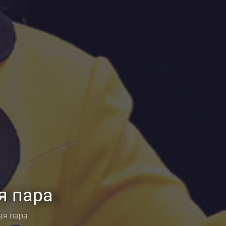
я пара
ая пара