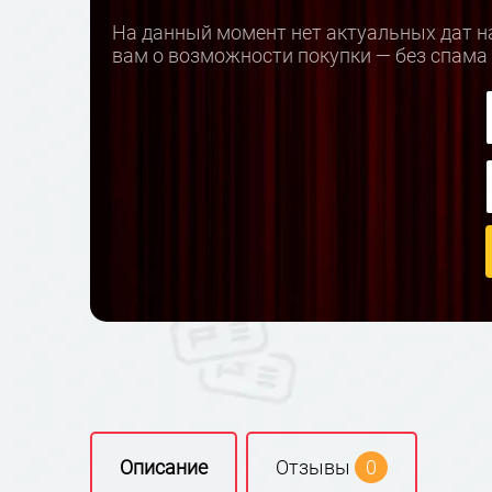
На данный момент нет актуальных дат на
вам о возможности покупки — без спама
Описание
Отзывы
0