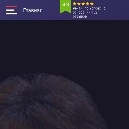
4.8
Рейтинг в Yandex на
Главная
основании 152
отзывов