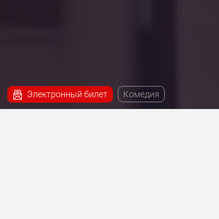
Электронный билет
Комедия
Наш сервис поможет купить билеты на постановку
- Однажды вечером, которая будет проходить на
сцене Театриума на Серпуховке под руководством
Терезы Дуровой.
Продолжительность:
1 час 30 минут
Режиссер - Антон Фигуровский