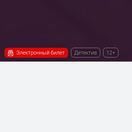
Электронный билет
Детектив
12+
Наш сервис поможет купить билеты на постановку
- Вне подозрения, которая будет проходить на
сцене Театриума на Серпуховке под руководством
Терезы Дуровой.
Прошло, закончилось
Цена была от 1000 Руб.