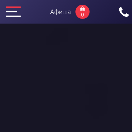
Афиша
0