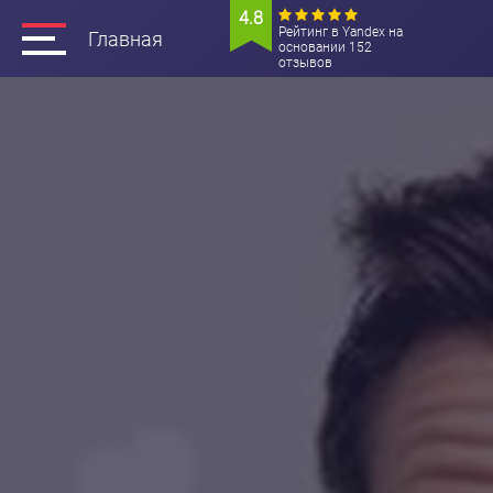
4.8
Рейтинг в Yandex на
Главная
основании 152
отзывов