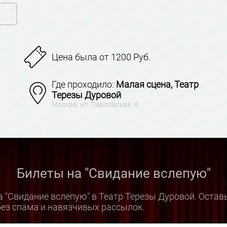
Цена была от 1200 Руб.
Где проходило:
Малая сцена, Театр
Терезы Дуровой
Москва, ул. Павловская, 6
Билеты на "Свидание вслепую"
 "Свидание вслепую" в Театр Терезы Дуровой. Остав
ез спама и навязчивых рассылок.