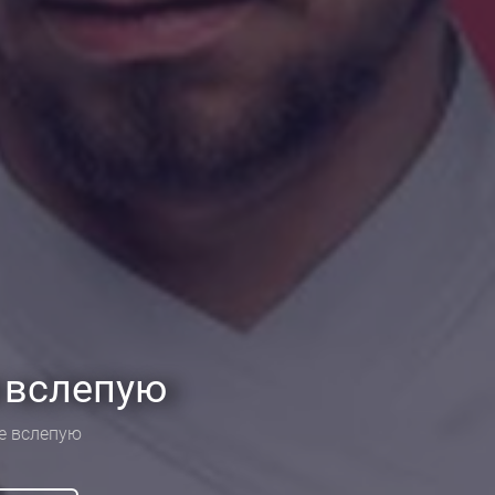
 вслепую
е вслепую