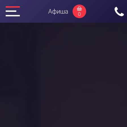
Афиша
0