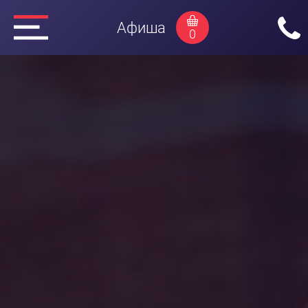
Афиша
0