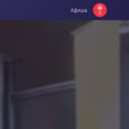
Афиша
0