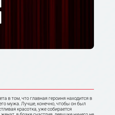
та в том, что главная героиня находится в
го мужа. Лучше, конечно, чтобы он был
стливая красотка, уже собирается
 женат, в браке счастлив, девушке ничего не