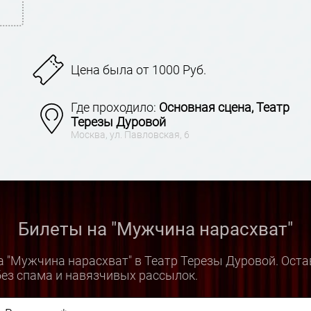
Цена была от 1000 Руб.
Где проходило:
Основная сцена, Театр
Терезы Дуровой
Москва, ул. Павловская, 6
Билеты на "Мужчина нарасхват"
а "Мужчина нарасхват" в Театр Терезы Дуровой. Оста
ез спама и навязчивых рассылок.