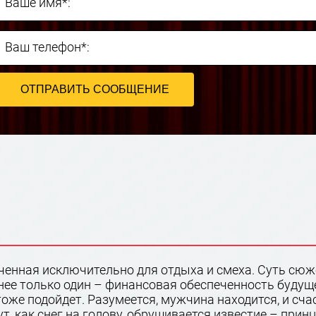
Ваше имя*:
Ваш телефон*:
ченная исключительно для отдыха и смеха. Суть сюже
нее только один – финансовая обеспеченность будуще
оже подойдет. Разумеется, мужчина находится, и сча
т, как снег на голову, обрушивается известие – принц