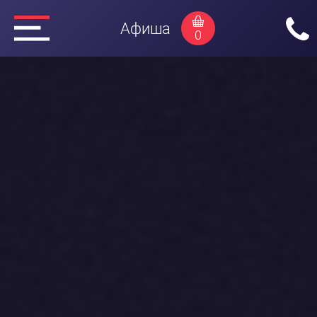
Афиша
0