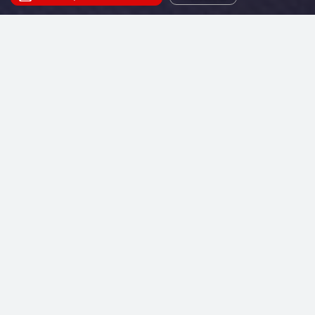
Наш сервис поможет купить билеты на постановку
- Казанова. Искусство жить, которая будет
проходить на сцене Театриума на Серпуховке под
руководством Терезы Дуровой.
Продолжительность:
3 часа 20 минут
Режиссер: Сергей Безруков
15 сентября - 30 ноября 2026
От 5000 Руб.
Где пройдет:
Основная сцена,
Театр Терезы Дуровой