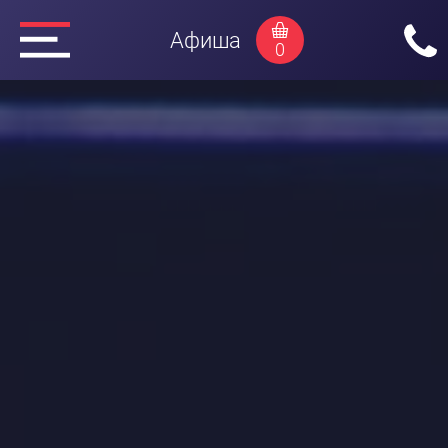
Афиша
0