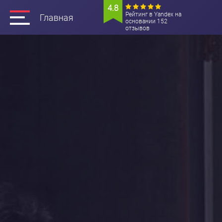
4.8
Рейтинг в Yandex на
Главная
основании 152
отзывов