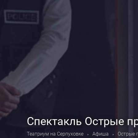
Спектакль Острые п
Театриум на Серпуховке
Афиша
Острые 
>
>