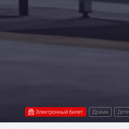
Электронный билет
Драма
Дете