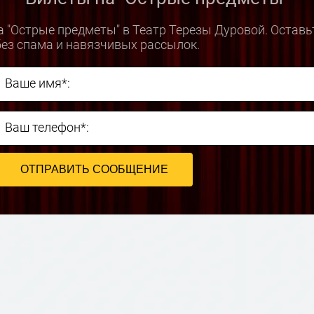
 "Острые предметы" в Театр Терезы Дуровой. Оставь
ез спама и навязчивых рассылок.
Ваше имя*:
Ваш телефон*: