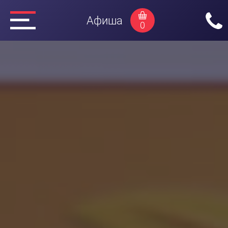
Афиша
0