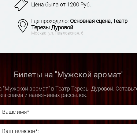
Цена была от 1200 Руб.
Где проходило:
Основная сцена, Театр
Терезы Дуровой
Москва, ул. Павловская, 6
Билеты на "Мужской аромат"
а "Мужской аромат" в Театр Терезы Дуровой. Оставьт
ез спама и навязчивых рассылок.
Ваше имя*:
Ваш телефон*: