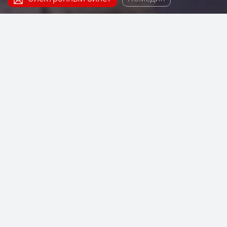
Наш сервис поможет купить билеты на постановку
- И Вас с наступающим, которая будет проходить
на сцене Театриума на Серпуховке под
руководством Терезы Дуровой.
Автор пьесы и режиссер: Родион
Овчинников
Художник-постановщик: Александр
Боровский
Художник по свету: Дамир Исмагилов
Композитор: Григорий Гоберник
Художник по костюмам: Оксана
Ярмольник
Прошло, закончилось