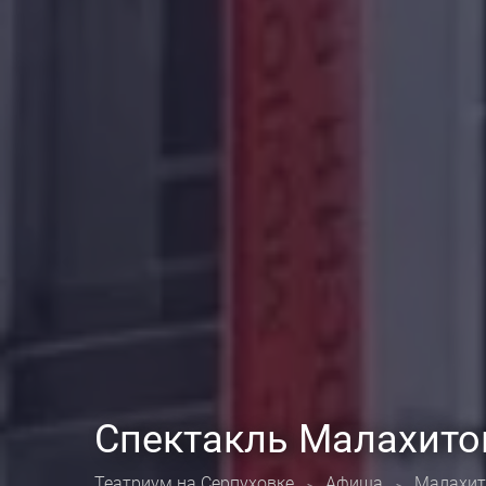
Спектакль Малахито
Театриум на Серпуховке
Афиша
Малахит
>
>