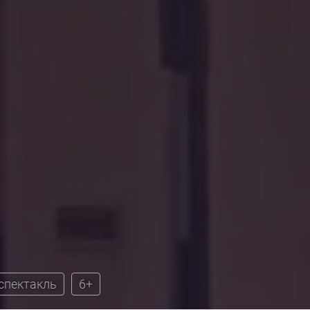
спектакль
6+