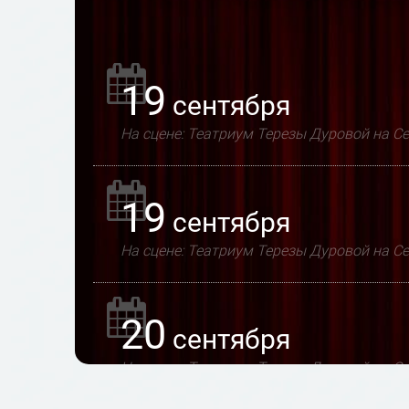
19
сентября
На сцене: Театриум Терезы Дуровой на С
19
сентября
На сцене: Театриум Терезы Дуровой на С
20
сентября
На сцене: Театриум Терезы Дуровой на С