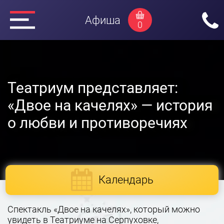
Афиша
0
Театриум представляет:
«Двое на качелях» — история
о любви и противоречиях
Календарь
Спектакль «Двое на качелях», который можно
увидеть в Театриуме на Серпуховке,