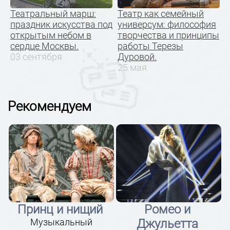
Театральный марш:
Театр как семейный
праздник искусства под
универсум: философия
открытым небом в
творчества и принципы
сердце Москвы.
работы Терезы
03 сентября
Дуровой.
25 мая
Рекомендуем
Принц и нищий
Ромео и
Музыкальный
Джульетта