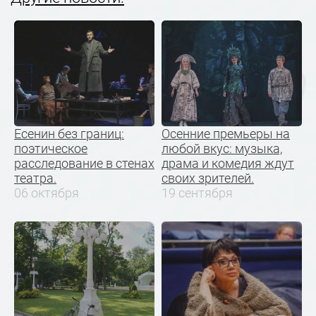
Есенин без границ:
Осенние премьеры на
поэтическое
любой вкус: музыка,
расследование в стенах
драма и комедия ждут
театра.
своих зрителей.
06 октября
19 сентября