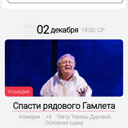
02
декабря
19:00, СР
Комедия
Спасти рядового Гамлета
Комедия
+6
Театр Терезы Дуровой,
Основная сцена