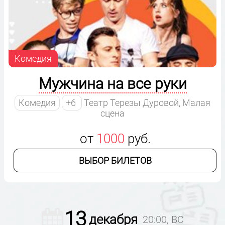
Комедия
Мужчина на все руки
Комедия
+6
Театр Терезы Дуровой, Малая
сцена
от
1000
руб.
ВЫБОР БИЛЕТОВ
13
декабря
20:00, ВС