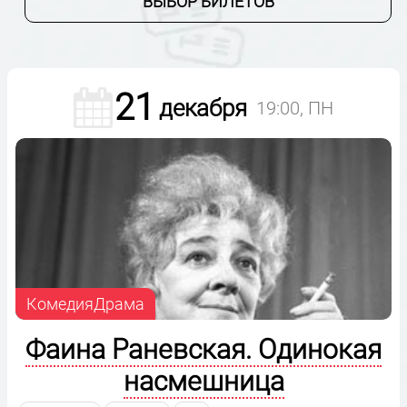
ВЫБОР БИЛЕТОВ
21
декабря
19:00, ПН
КомедияДрама
Фаина Раневская. Одинокая
насмешница