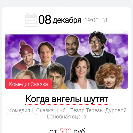
08
декабря
19:00, ВТ
КомедияСказка
Когда ангелы шутят
Комедия
Сказка
+6
Театр Терезы Дуровой,
Основная сцена
от
500
руб.