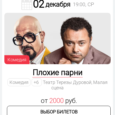
02
декабря
19:00, СР
Комедия
Плохие парни
Комедия
+6
Театр Терезы Дуровой, Малая
сцена
от
2000
руб.
ВЫБОР БИЛЕТОВ