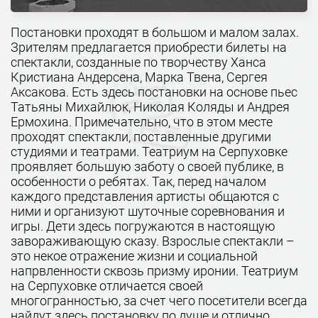
Постановки проходят в большом и малом залах.
Зрителям предлагается приобрести билеты на
спектакли, созданные по творчеству Ханса
Кристиана Андерсена, Марка Твена, Сергея
Аксакова. Есть здесь постановки на основе пьес
Татьяны Михайлюк, Николая Коляды и Андрея
Ермохина. Примечательно, что в этом месте
проходят спектакли, поставленные другими
студиями и театрами. Театриум на Серпуховке
проявляет большую заботу о своей публике, в
особенности о ребятах. Так, перед началом
каждого представления артисты общаются с
ними и организуют шуточные соревнования и
игры. Дети здесь погружаются в настоящую
завораживающую сказу. Взрослые спектакли –
это некое отражение жизни и социальной
напрвленности сквозь призму иронии. Театриум
на Серпуховке отличается своей
многогранностью, за счет чего посетители всегда
найдут здесь постановку по душе и отлично